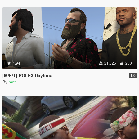
4.94
21,825
200
[M/F/T] ROLEX Daytona
1.0
By
red''