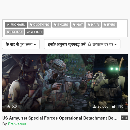
MICHAEL
CLOTHING
SHOES
HAT
HAIR
EYES
TATTOO
WATCH
के बाद से
पूरा समय
इसके अनुसार क्रमबद्ध करें
उच्चतम दर पर
5.0
20,000
190
US Army, 1st Special Forces Operational Detachment Delta (Addon Ped/Replace Ped)(3 Camos)
1.0
By
Franksteer