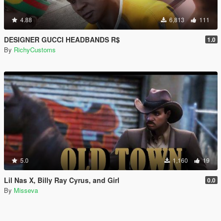
4.88
6,813
111
DESIGNER GUCCI HEADBANDS R$
1.0
By
RichyCustoms
5.0
1,160
19
Lil Nas X, Billy Ray Cyrus, and Girl
0.0
By
Misseva