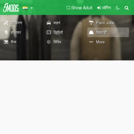
Show Adult
लॉगिन
उपकरण
वाहन
Paint Jobs
हथियार
लिपियों
खिलाड़ी
मैप्स
विविध
More