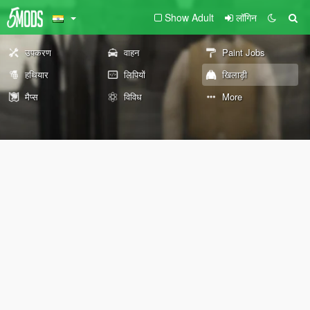
Show Adult
लॉगिन
उपकरण
वाहन
Paint Jobs
हथियार
लिपियों
खिलाड़ी
मैप्स
विविध
More