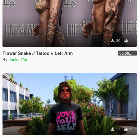
39
1
Flower Snake // Tattoo // Left Arm
06.08.2026
By
Janina234
17
1