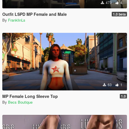
473
4
Outfit LSPD MP Female and Male
1.0 beta
By
FranklinLs
63
1
MP Female Long Sleeve Top
1.0
By
Becs Boutique