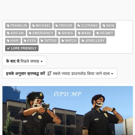
FRANKLIN
MICHAEL
TREVOR
CLOTHING
SKIN
ADD-ON
EMERGENCY
SHOES
MASK
HELMET
HAIR
EYES
TATTOO
WATCH
JEWELLERY
LORE FRIENDLY
के बाद से
पिछले सप्ताह
इसके अनुसार क्रमबद्ध करें
सबसे ज्यादा डाउनलोड किया जाने वाला