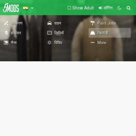
Show Adult
लॉगिन
उपकरण
वाहन
Paint Jobs
हथियार
लिपियों
खिलाड़ी
मैप्स
विविध
More