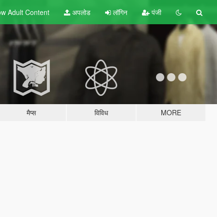
w Adult
Content
अपलोड
लॉगिन
पंजी
मैप्स
विविध
MORE