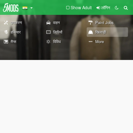
Show Adult
लॉगिन
उपकरण
वाहन
Paint Jobs
हथियार
लिपियों
खिलाड़ी
मैप्स
विविध
More