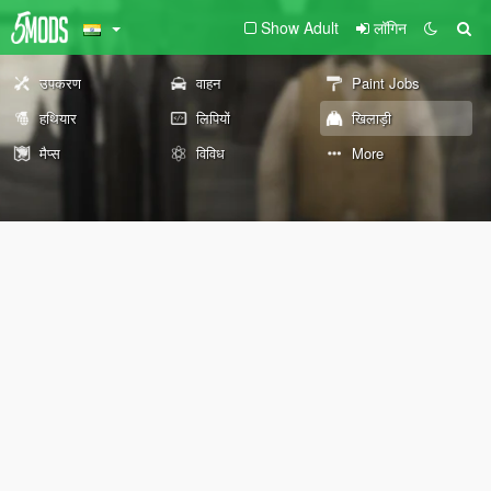
Show Adult
लॉगिन
उपकरण
वाहन
Paint Jobs
हथियार
लिपियों
खिलाड़ी
मैप्स
विविध
More