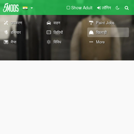
Show Adult
लॉगिन
उपकरण
वाहन
Paint Jobs
हथियार
लिपियों
खिलाड़ी
मैप्स
विविध
More