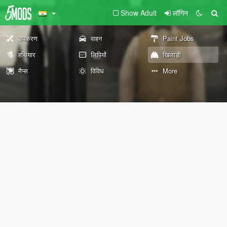
Show Adult
लॉगिन
उपकरण
वाहन
Paint Jobs
हथियार
लिपियों
खिलाड़ी
मैप्स
विविध
More