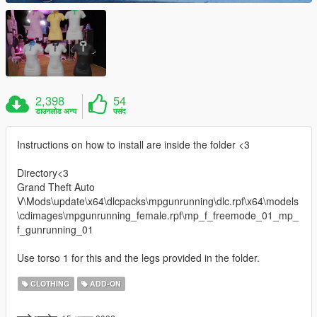
2,398
54
डाउनलोड अन्य
पसंद
Instructions on how to install are inside the folder <3
Directory<3
Grand Theft Auto
V\Mods\update\x64\dlcpacks\mpgunrunning\dlc.rpf\x64\models
\cdimages\mpgunrunning_female.rpf\mp_f_freemode_01_mp_
f_gunrunning_01
Use torso 1 for this and the legs provided in the folder.
CLOTHING
ADD-ON