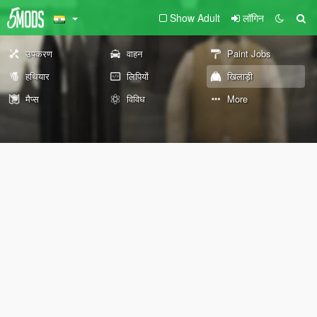
Show Adult
लॉगिन
उपकरण
वाहन
Paint Jobs
हथियार
लिपियों
खिलाड़ी
मैप्स
विविध
More