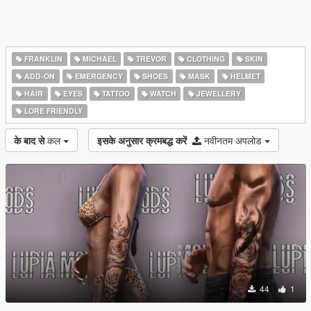
FRANKLIN
MICHAEL
TREVOR
CLOTHING
SKIN
ADD-ON
EMERGENCY
SHOES
MASK
HELMET
HAIR
EYES
TATTOO
WATCH
JEWELLERY
LORE FRIENDLY
के बाद से
कल
इसके अनुसार क्रमबद्ध करें
नवीनतम अपलोड
44
1