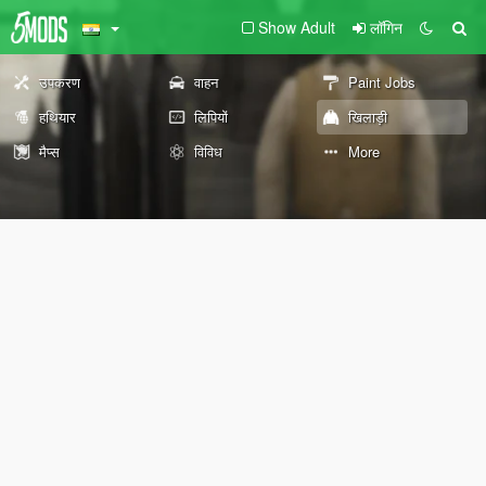
Show Adult
लॉगिन
उपकरण
वाहन
Paint Jobs
हथियार
लिपियों
खिलाड़ी
मैप्स
विविध
More