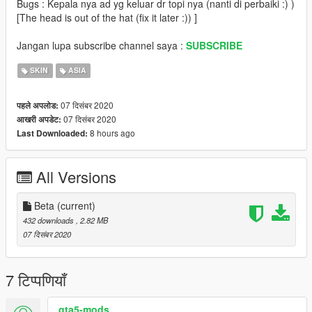
Bugs : Kepala nya ad yg keluar dr topi nya (nanti di perbaiki :) )
[The head is out of the hat (fix it later :)) ]
Jangan lupa subscribe channel saya :
SUBSCRIBE
SKIN
ASIA
07 दिसंबर 2020
पहले अपलोड:
07 दिसंबर 2020
आखरी अपडेट:
8 hours ago
Last Downloaded:
All Versions
Beta
(current)
432 downloads
, 2.82 MB
07 दिसंबर 2020
7 टिप्पणियाँ
gta5-mods