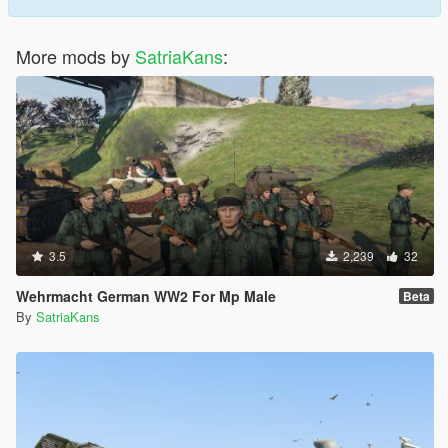
More mods by
SatriaKans
:
3.5
2,239
32
Wehrmacht German WW2 For Mp Male
Beta
By
SatriaKans