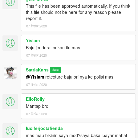
This file has been approved automatically. If you think
this file should not be here for any reason please
report it.
07 दिसंबर 2020
Yislam
Baju jenderal bukan itu mas
07 दिसंबर 2020
SatriaKans
लेखक
@Yislam
retexture baju ori nya ke polisi mas
07 दिसंबर 2020
ElloRolly
Mantap bro
07 दिसंबर 2020
luciferjoctafienda
mas mau bikinin saya mod?saya bakal bayar mahal