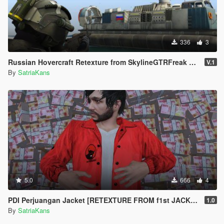
336
3
Russian Hovercraft Retexture from SkylineGTRFreak LCAC
V.1
By
SatriaKans
5.0
666
4
PDI Perjuangan Jacket [RETEXTURE FROM f1st JACKET]
1.0
By
SatriaKans