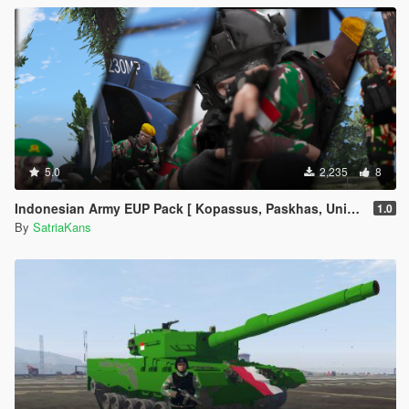
5.0
2,235
8
Indonesian Army EUP Pack [ Kopassus, Paskhas, Universal with beret! ]
1.0
By
SatriaKans