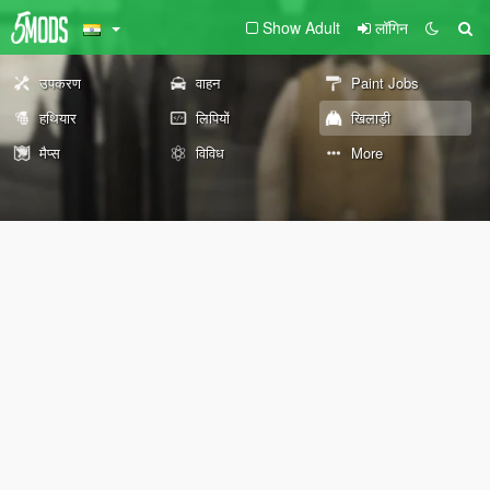
Show Adult
लॉगिन
उपकरण
वाहन
Paint Jobs
हथियार
लिपियों
खिलाड़ी
मैप्स
विविध
More