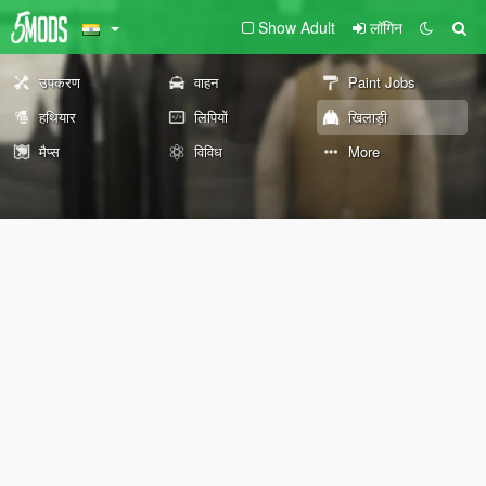
Show Adult
लॉगिन
उपकरण
वाहन
Paint Jobs
हथियार
लिपियों
खिलाड़ी
मैप्स
विविध
More