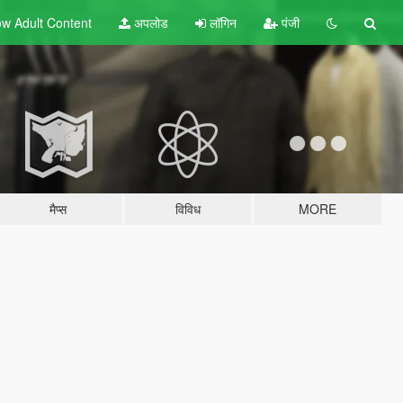
w Adult
Content
अपलोड
लॉगिन
पंजी
मैप्स
विविध
MORE