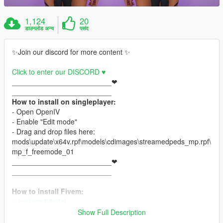
1,124
20
डाउनलोड अन्य
पसंद
✨Join our discord for more content ✨
Click to enter our DISCORD ♥
_________________________❤
_________________________
How to install on singleplayer:
- Open OpenIV
- Enable "Edit mode"
- Drag and drop files here:
mods\update\x64v.rpf\models\cdimages\streamedpeds_mp.rpf\
mp_f_freemode_01
_________________________❤
_________________________
How to install Fivem:
・replace tutorial
・addon tutorial
Show Full Description
_________________________❤