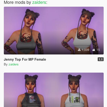
More mods by
zaiders
:
1,039
15
Jenny Top For MP Female
1.1
By
zaiders