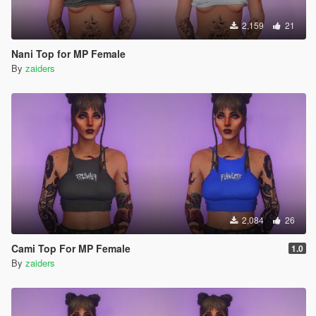
2,159
21
Nani Top for MP Female
By
zaiders
2,084
26
Cami Top For MP Female
1.0
By
zaiders