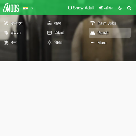
Show Adult
लॉगिन
उपकरण
वाहन
Paint Jobs
हथियार
लिपियों
खिलाड़ी
मैप्स
विविध
More