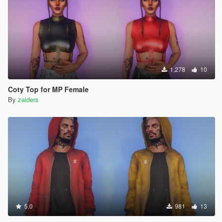
1,278
10
Coty Top for MP Female
By
zaiders
5.0
981
13