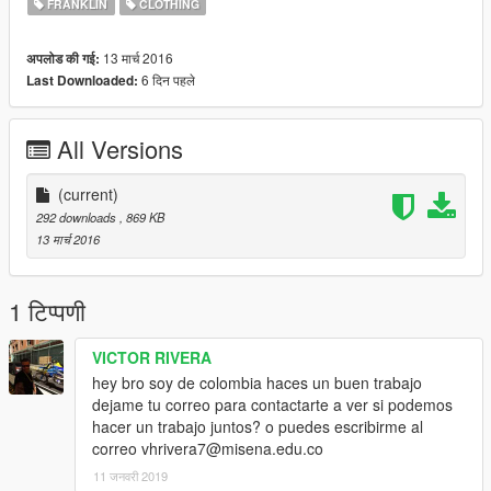
FRANKLIN
CLOTHING
13 मार्च 2016
अपलोड की गई:
6 दिन पहले
Last Downloaded:
All Versions
(current)
292 downloads
, 869 KB
13 मार्च 2016
1 टिप्पणी
VICTOR RIVERA
hey bro soy de colombia haces un buen trabajo
dejame tu correo para contactarte a ver si podemos
hacer un trabajo juntos? o puedes escribirme al
correo vhrivera7@misena.edu.co
11 जनवरी 2019