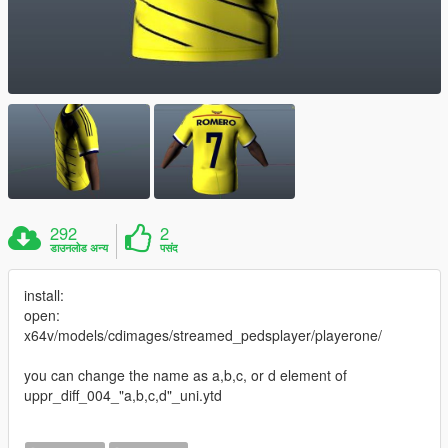
292
2
डाउनलोड अन्य
पसंद
install:
open:
x64v/models/cdimages/streamed_pedsplayer/playerone/
you can change the name as a,b,c, or d element of
uppr_diff_004_"a,b,c,d"_uni.ytd