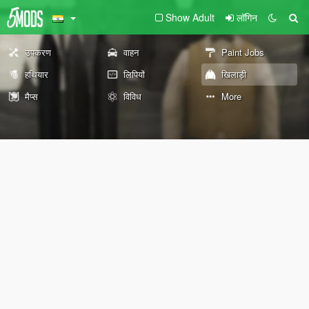
Show Adult
लॉगिन
उपकरण
वाहन
Paint Jobs
हथियार
लिपियों
खिलाड़ी
मैप्स
विविध
More