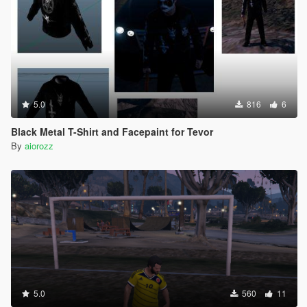
5.0
816
6
Black Metal T-Shirt and Facepaint for Tevor
By
aiorozz
5.0
560
11