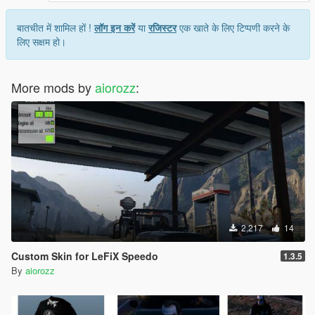
बातचीत में शामिल हों !
लॉग इन करें
या
रजिस्टर
एक खाते के लिए टिप्पणी करने के
लिए सक्षम हो।
More mods by
aiorozz
:
2,217
14
Custom Skin for LeFiX Speedo
1.3.5
By
aiorozz