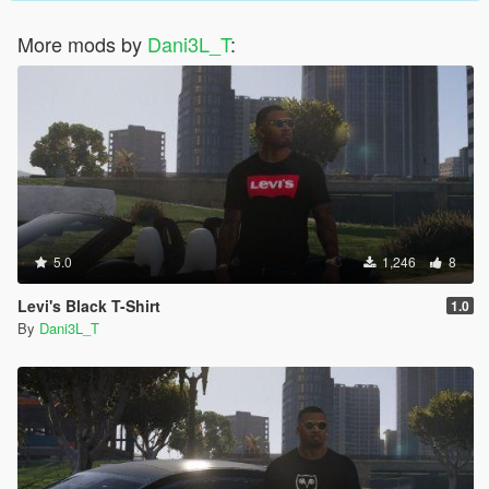
More mods by
Dani3L_T
:
5.0
1,246
8
Levi's Black T-Shirt
1.0
By
Dani3L_T