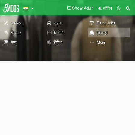
Show Adult
लॉगिन
उपकरण
वाहन
Paint Jobs
हथियार
लिपियों
खिलाड़ी
मैप्स
विविध
More