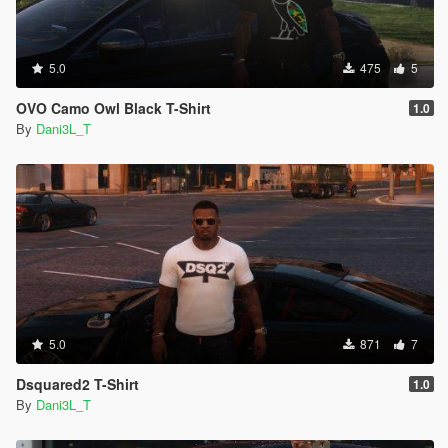
5.0
475
5
OVO Camo Owl Black T-Shirt
1.0
By
Dani3L_T
5.0
871
7
Dsquared2 T-Shirt
1.0
By
Dani3L_T