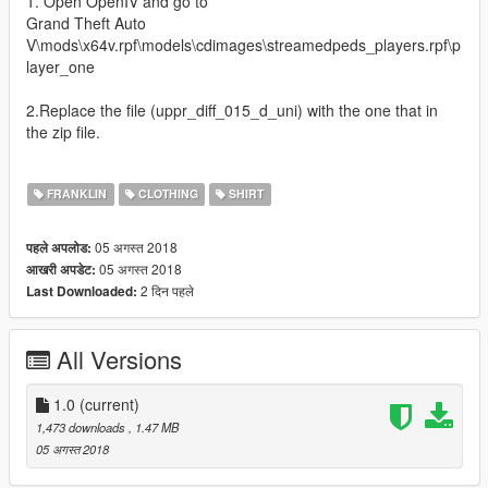
1. Open OpenIV and go to
Grand Theft Auto
V\mods\x64v.rpf\models\cdimages\streamedpeds_players.rpf\p
layer_one
2.Replace the file (uppr_diff_015_d_uni) with the one that in
the zip file.
FRANKLIN
CLOTHING
SHIRT
05 अगस्त 2018
पहले अपलोड:
05 अगस्त 2018
आखरी अपडेट:
2 दिन पहले
Last Downloaded:
All Versions
1.0
(current)
1,473 downloads
, 1.47 MB
05 अगस्त 2018