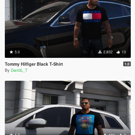
5.0
2,832
13
Tommy Hilfiger Black T-Shirt
1.0
By
Dani3L_T
5.0
480
2