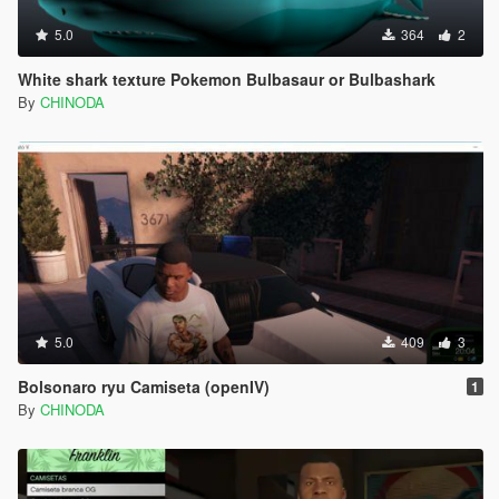
5.0
364
2
White shark texture Pokemon Bulbasaur or Bulbashark
By
CHINODA
5.0
409
3
Bolsonaro ryu Camiseta (openIV)
1
By
CHINODA