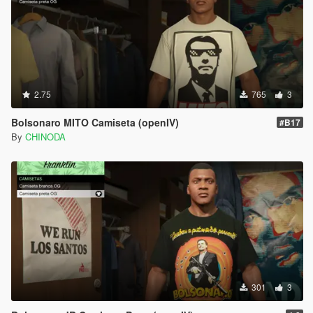
2.75
765
3
Bolsonaro MITO Camiseta (openIV)
#B17
By
CHINODA
301
3