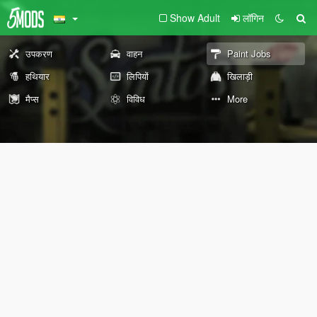
Show Adult
लॉगिन
उपकरण
वाहन
Paint Jobs
हथियार
लिपियों
खिलाड़ी
मैप्स
विविध
More