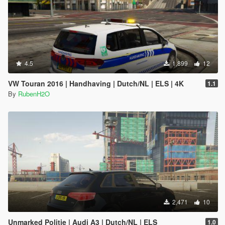
4.5
1,899
12
VW Touran 2016 | Handhaving | Dutch/NL | ELS | 4K
1.1
By
RubenH2O
2,471
10
Unmarked Politie | Audi A3 | Dutch/NL | ELS
1.0