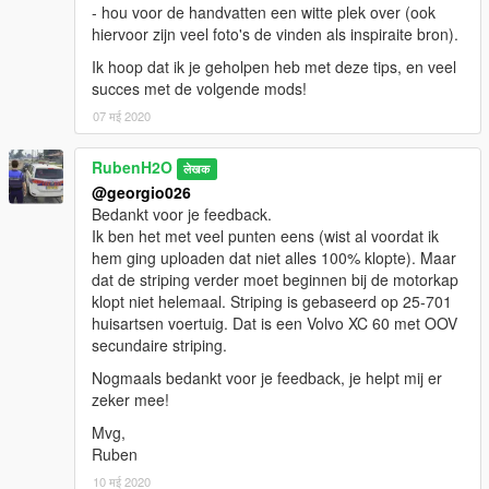
- hou voor de handvatten een witte plek over (ook
hiervoor zijn veel foto's de vinden als inspiraite bron).
Ik hoop dat ik je geholpen heb met deze tips, en veel
succes met de volgende mods!
07 मई 2020
RubenH2O
लेखक
@georgio026
Bedankt voor je feedback.
Ik ben het met veel punten eens (wist al voordat ik
hem ging uploaden dat niet alles 100% klopte). Maar
dat de striping verder moet beginnen bij de motorkap
klopt niet helemaal. Striping is gebaseerd op 25-701
huisartsen voertuig. Dat is een Volvo XC 60 met OOV
secundaire striping.
Nogmaals bedankt voor je feedback, je helpt mij er
zeker mee!
Mvg,
Ruben
10 मई 2020