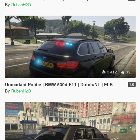
By
RubenH2O
3,412
19
Unmarked Politie | BMW 530d F11 | Dutch/NL | ELS
1.0
By
RubenH2O