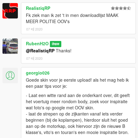
PERMISSION!
RealistiqRP
Fk ziek man ik zet 't in men downloadlijst MAAK
MEER POLITIE OOV's
07 मई 2020
RubenH2O
लेखक
@RealistiqRP
Thanks!
07 मई 2020
georgio026
Goede skin voor je eerste upload! als het mag heb ik
een paar tips voor je:
- Laat een witte rand aan de onderkant over, dit geeft
het voertuig meer rondom body, zoek voor inspiraite
wat foto's op google met OOV skin.
- laat de strepen op de zijkanten vanaf iets verder
beginnen (bij de koplampen), hierdoor sluit het goed
aan op de motorkap, ook hiervoor zijn de nieuwe B
klasse's, vito's en touran's een mooie inspiratie bron.