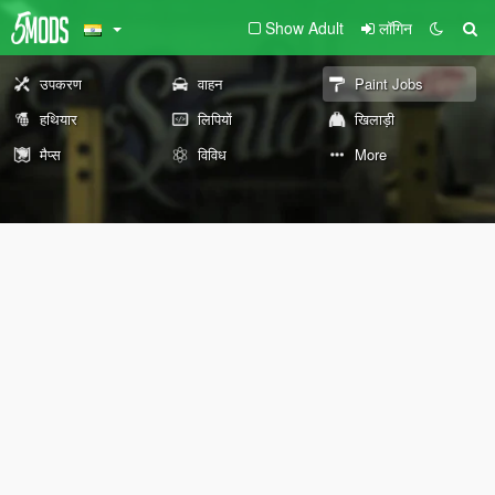
Show Adult
लॉगिन
उपकरण
वाहन
Paint Jobs
हथियार
लिपियों
खिलाड़ी
मैप्स
विविध
More