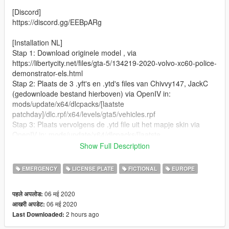
[Discord]
https://discord.gg/EEBpARg
[Installation NL]
Stap 1: Download originele model , via
https://libertycity.net/files/gta-5/134219-2020-volvo-xc60-police-
demonstrator-els.html
Stap 2: Plaats de 3 .yft's en .ytd's files van Chivvy147, JackC
(gedownloade bestand hierboven) via OpenIV in:
mods/update/x64/dlcpacks/[laatste
patchday]/dlc.rpf/x64/levels/gta5/vehicles.rpf
Stap 3: Plaats vervolgens de .ytd file uit het mapje skin via
OpenIV in: mods/update/x64/dlcpacks/[laatste
patchday]/dlc.rpf/x64/levels/gta5/vehicles.rpf
Show Full Description
Stap 4: Plaats als laatste POLICEOLD1.XML in Grand Theft
Auto V/ELS/pack_default
EMERGENCY
LICENSE PLATE
FICTIONAL
EUROPE
[Installation EN]:
06 मई 2020
पहले अपलोड:
Step 1: Download orginal model, via
06 मई 2020
आखरी अपडेट:
https://libertycity.net/files/gta-5/134219-2020-volvo-xc60-police-
2 hours ago
Last Downloaded:
demonstrator-els.html
Step 2: Install the 3 .yft's and .ytd's files from step 1, with