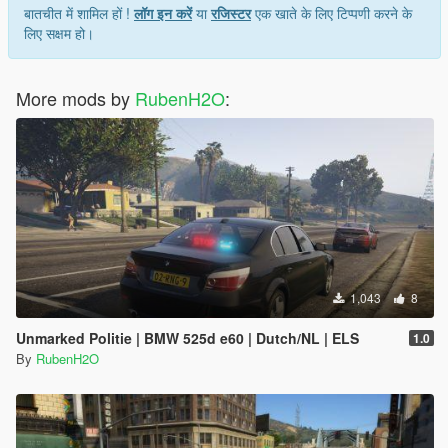
बातचीत में शामिल हों !
लॉग इन करें
या
रजिस्टर
एक खाते के लिए टिप्पणी करने के
लिए सक्षम हो।
More mods by
RubenH2O
:
1,043
8
Unmarked Politie | BMW 525d e60 | Dutch/NL | ELS
1.0
By
RubenH2O