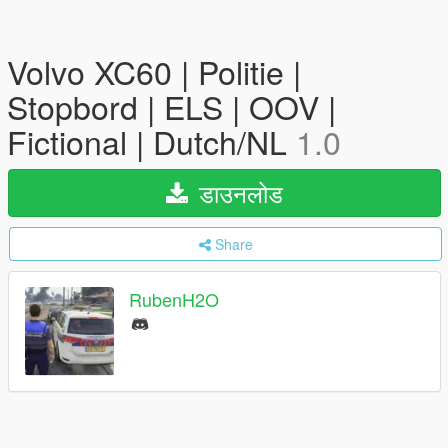
Volvo XC60 | Politie |
Stopbord | ELS | OOV |
Fictional | Dutch/NL
1.0
डाउनलोड
Share
RubenH2O