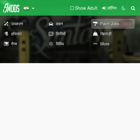
Show Adult
लॉगिन
उपकरण
वाहन
Paint Jobs
हथियार
लिपियों
खिलाड़ी
मैप्स
विविध
More