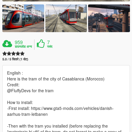
959
7
डाउनलोड अन्य
पसंद
5.0 / 5 सितारे (1 वोट)
English :
Here is the tram of the city of Casablanca (Morocco)
Credit:
@FluffyDevs for the tram
How to install:
-First install: https://www.gta5-mods.com/vehicles/danish-
aarhus-tram-letbanen
-Then with the tram you installed (before replacing the
"metrotrain.hi.yft" of the tram, do not forget to make a copy of