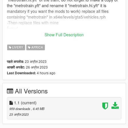
the "metrotrain.yft" and rename it "metrotrain.hi.yft" it is
mandatory if you want the mods to work) replace all files
containing "metrotrain" in x64e/levels/gta5/vehicles.rph
-Then replace files with mine
Enjoy!
Show Full Description
Only one bug find: you cannot enter the tram unfortunately.
LIVERY
AFRICA
Francais :
Voici le tramway de la ville de Casablanca (Maroc)
23 अप्रैल 2023
पहले अपलोड:
Credit :
26 अप्रैल 2023
आखरी अपडेट:
@FluffyDevs pour le tram
4 hours ago
Last Downloaded:
Comment l'installer :
-D'abord installer : https://www.gta5-mods.com/vehicles/danish-
aarhus-tram-letbanen
All Versions
-Puis avec le tram que vous avez installer (avant de remplacer
le "metrotrain.hi.yft" du tram, n'oublier pas de faire une copie
1.1
(current)
du "metrotrain.yft" et de le renomer "metrotrain.hi.yft" c'est
959 downloads
, 6.45 MB
obligatoire si vous voulez que le mods fonctionne) remplacer
23 अप्रैल 2023
tous les fichiers contenant "metrotrain" dans
x64e/levels/gta5/vehicles.rph