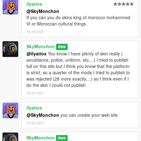
ilyatiox
@SkyMonchon
If you can you do skins king of morocco mohammed
VI or Moroccan cultural things
04 मई 2023
SkyMonchon
लेखक
@ilyatiox
You know I have plenty of skin really (
amublance, police, uniform, etc....) I tried to publish
full on this site but I think you know that the platform
is strict, so a quarter of the mods I tried to publish to
was rejected (28 more exactly....) so I think even if I
do the skin I could not publish
04 मई 2023
ilyatiox
@SkyMonchon
you can create your web site
05 मई 2023
SkyMonchon
लेखक