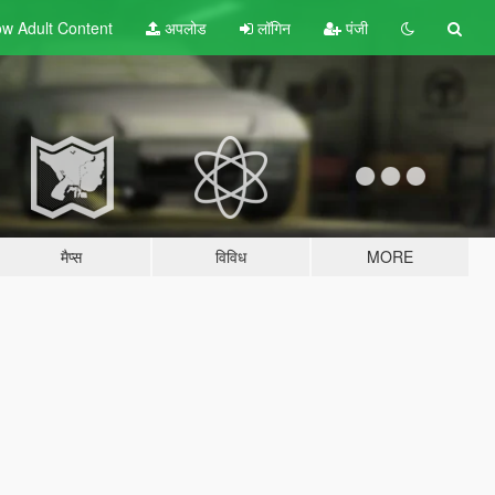
w Adult
Content
अपलोड
लॉगिन
पंजी
मैप्स
विविध
MORE