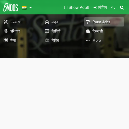
Show Adult
लॉगिन
उपकरण
वाहन
Paint Jobs
हथियार
लिपियों
खिलाड़ी
मैप्स
विविध
More