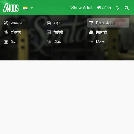
Show Adult
लॉगिन
उपकरण
वाहन
Paint Jobs
हथियार
लिपियों
खिलाड़ी
मैप्स
विविध
More