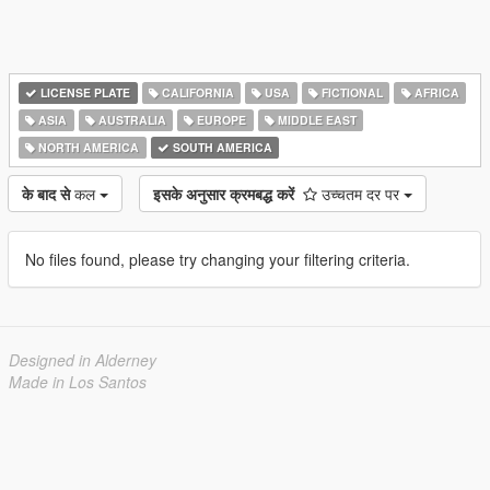
LICENSE PLATE
CALIFORNIA
USA
FICTIONAL
AFRICA
ASIA
AUSTRALIA
EUROPE
MIDDLE EAST
NORTH AMERICA
SOUTH AMERICA
के बाद से
कल
इसके अनुसार क्रमबद्ध करें
उच्चतम दर पर
No files found, please try changing your filtering criteria.
Designed in Alderney
Made in Los Santos