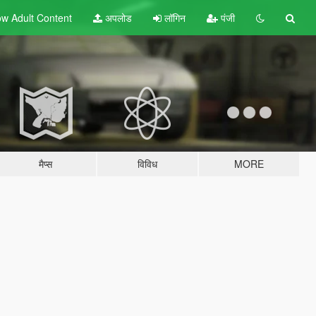
w Adult
Content
अपलोड
लॉगिन
पंजी
मैप्स
विविध
MORE