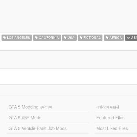
LOS ANGELES
CALIFORNIA
USA
FICTIONAL
AFRICA
ASI
GTA 5 Modding उपकरण
नवीनतम फ़ाइलें
GTA 5 वाहन Mods
Featured Files
GTA 5 Vehicle Paint Job Mods
Most Liked Files