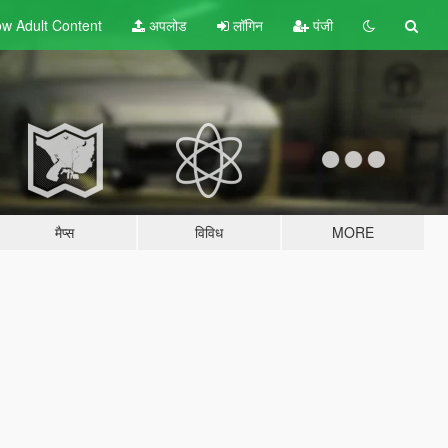
w Adult
Content
अपलोड
लॉगिन
पंजी
मैप्स
विविध
MORE