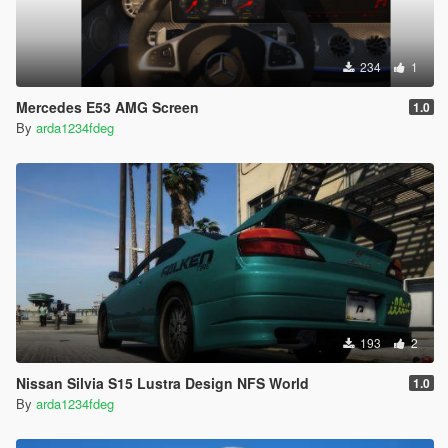
234
1
Mercedes E53 AMG Screen
1.0
By
arda1234fdeg
193
2
Nissan Silvia S15 Lustra Design NFS World
1.0
By
arda1234fdeg