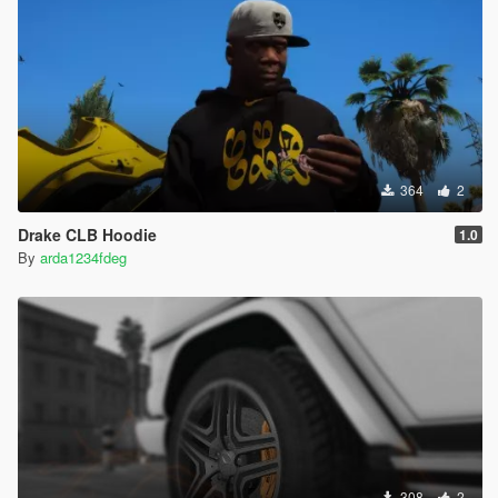
364
2
Drake CLB Hoodie
1.0
By
arda1234fdeg
308
2