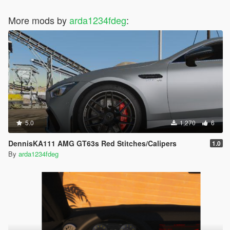
More mods by
arda1234fdeg
:
5.0
1,270
6
DennisKA111 AMG GT63s Red Stitches/Calipers
1.0
By
arda1234fdeg