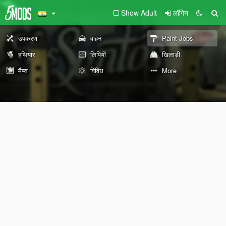
Show Adult
लॉगिन
उपकरण
वाहन
Paint Jobs
हथियार
लिपियों
खिलाड़ी
मैप्स
विविध
More