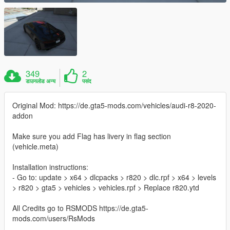
349
2
डाउनलोड अन्य
पसंद
Original Mod: https://de.gta5-mods.com/vehicles/audi-r8-2020-
addon
Make sure you add Flag has livery in flag section
(vehicle.meta)
Installation instructions:
- Go to: update > x64 > dlcpacks > r820 > dlc.rpf > x64 > levels
> r820 > gta5 > vehicles > vehicles.rpf > Replace r820.ytd
All Credits go to RSMODS https://de.gta5-
mods.com/users/RsMods