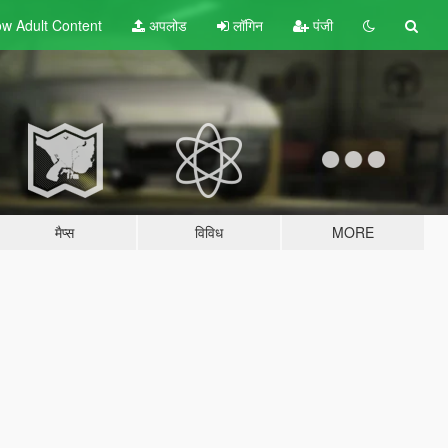
w Adult
Content
अपलोड
लॉगिन
पंजी
मैप्स
विविध
MORE