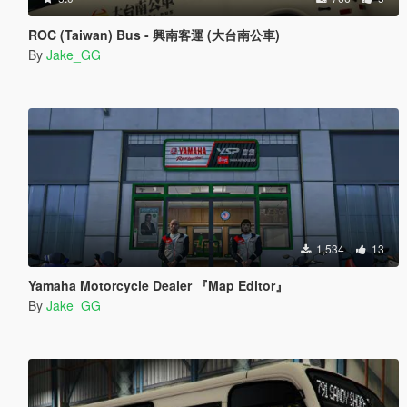
ROC (Taiwan) Bus - 興南客運 (大台南公車)
By
Jake_GG
1,534
13
Yamaha Motorcycle Dealer 『Map Editor』
By
Jake_GG