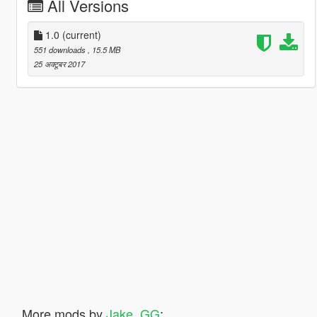
All Versions
1.0
(current)
551 downloads
, 15.5 MB
25 अक्टूबर 2017
More mods by
Jake_GG
: