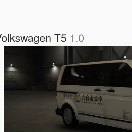
olkswagen T5
1.0