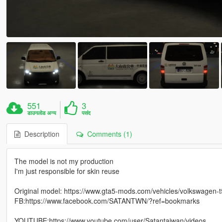
551
3
डाउनलोड अन्य
पसंद
Description
Comments (1)
The model is not my production
I'm just responsible for skin reuse
Original model: https://www.gta5-mods.com/vehicles/volkswagen-t5
FB:https://www.facebook.com/SATANTWN/?ref=bookmarks
YOUTUBE:https://www.youtube.com/user/Satantaiwan/videos