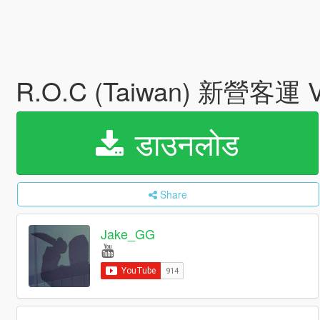
R.O.C (Taiwan) 新營客運 V
डाउनलोड
Share
Jake_GG