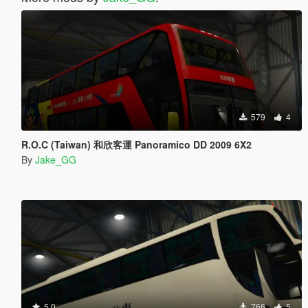
579
4
R.O.C (Taiwan) 和欣客運 Panoramico DD 2009 6X2
By
Jake_GG
5.0
766
5