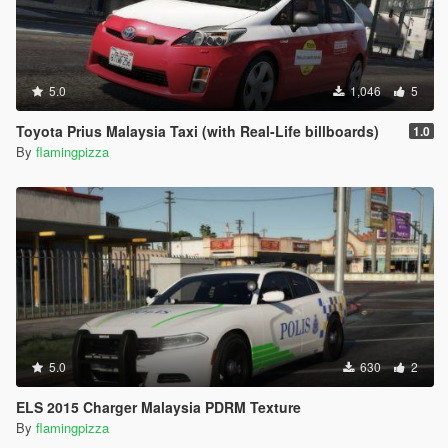
5.0
1,046
5
Toyota Prius Malaysia Taxi (with Real-Life billboards)
1.0
By
flamingpizza
5.0
630
2
ELS 2015 Charger Malaysia PDRM Texture
By
flamingpizza