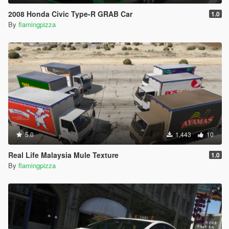
2008 Honda Civic Type-R GRAB Car
1.0
By
flamingpizza
5.0
1,443
10
Real Life Malaysia Mule Texture
1.0
By
flamingpizza