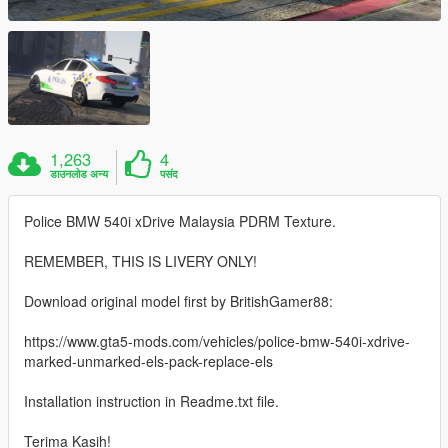
1,263
4
डाउनलोड अन्य
पसंद
Police BMW 540i xDrive Malaysia PDRM Texture.
REMEMBER, THIS IS LIVERY ONLY!
Download original model first by BritishGamer88:
https://www.gta5-mods.com/vehicles/police-bmw-540i-xdrive-
marked-unmarked-els-pack-replace-els
Installation instruction in Readme.txt file.
Terima Kasih!