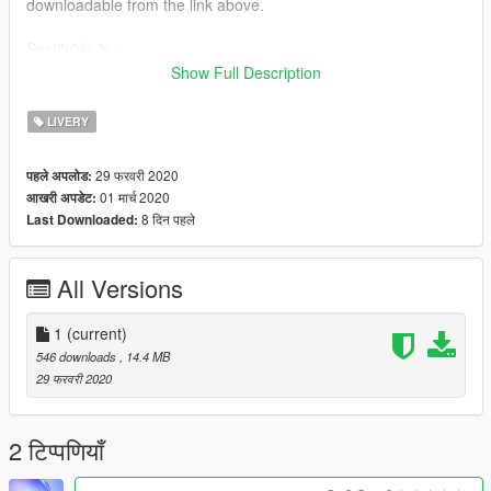
downloadable from the link above.
Sostituirla in =
Show Full Description
OPEN IV/Defender/dlc.rpf/x64/vehicles.rpf/SOSTITUIRE FILES
LIVERY
Replace in the=
29 फरवरी 2020
पहले अपलोड:
OPEN IV/Defender/dlc.rpf/x64/vehicles.rpf/REPLACE THE
01 मार्च 2020
आखरी अपडेट:
FILES
8 दिन पहले
Last Downloaded:
Sostituire i file
>Replace:emsdef
All Versions
Replace the files
>Replace:emsdef
1
(current)
546 downloads
, 14.4 MB
29 फरवरी 2020
2 टिप्पणियाँ