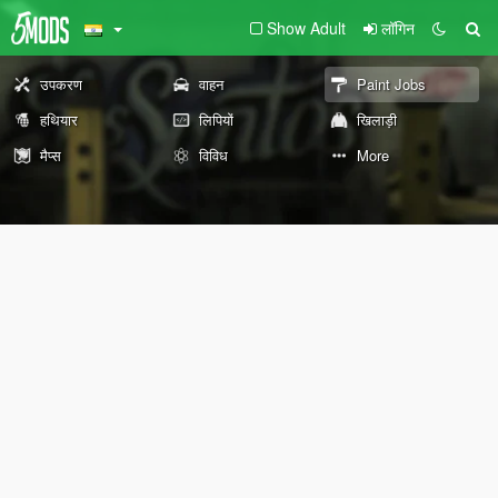
Show Adult
लॉगिन
उपकरण
वाहन
Paint Jobs
हथियार
लिपियों
खिलाड़ी
मैप्स
विविध
More