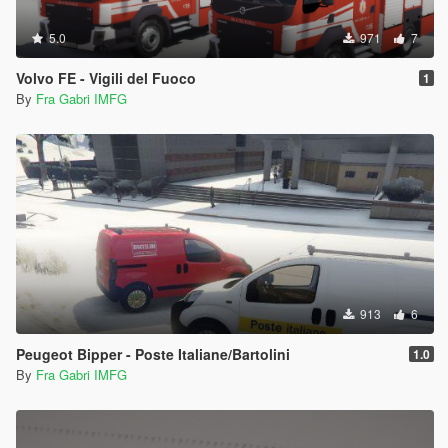
5.0
971
7
Volvo FE - Vigili del Fuoco
1
By
Fra Gabri IMFG
913
6
Peugeot Bipper - Poste Italiane/Bartolini
1.0
By
Fra Gabri IMFG