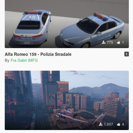
775
1
Alfa Romeo 159 - Polizia Stradale
1
By
Fra Gabri IMFG
1,007
4