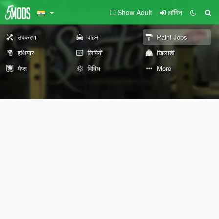
Show Adult
लॉगिन
उपकरण
वाहन
Paint Jobs
हथियार
लिपियों
खिलाड़ी
मैप्स
विविध
More