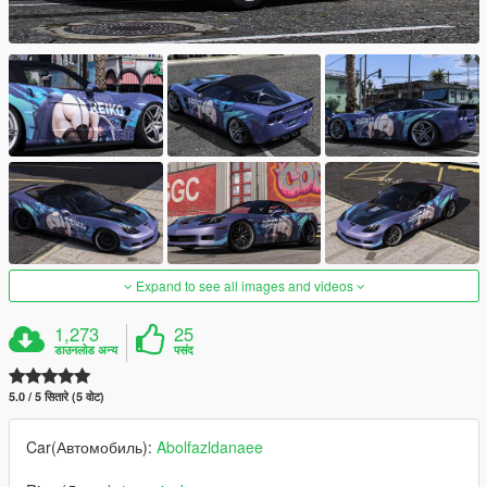
Expand to see all images and videos
1,273
25
डाउनलोड अन्य
पसंद
5.0 / 5 सितारे (5 वोट)
Car(Автомобиль):
Abolfazldanaee