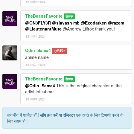
13 अप्रैल 2024
TheBeansFavorite
लेखक
@ON3FLY3R
@siavash mb
@Exodarken
@razera
@LieutenantMute
@Andrew Lilfrox thank you!
13 अप्रैल 2024
Odin_Sama4
प्रतिबंधित
anime name
13 अप्रैल 2024
TheBeansFavorite
लेखक
@Odin_Sama4
This is the original character of the
artist tofuubear
19 अप्रैल 2024
बातचीत में शामिल हों !
लॉग इन करें
या
रजिस्टर
एक खाते के लिए टिप्पणी करने के
लिए सक्षम हो।