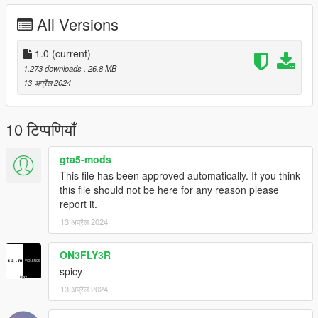
Exclusively for non-commercial use, write to the inst social
All Versions
network for all questions
inst: @beansfavorite
1.0
(current)
1,273 downloads
, 26.8 MB
13 अप्रैल 2024
10 टिप्पणियाँ
gta5-mods
This file has been approved automatically. If you think
this file should not be here for any reason please
report it.
13 अप्रैल 2024
ON3FLY3R
spicy
13 अप्रैल 2024