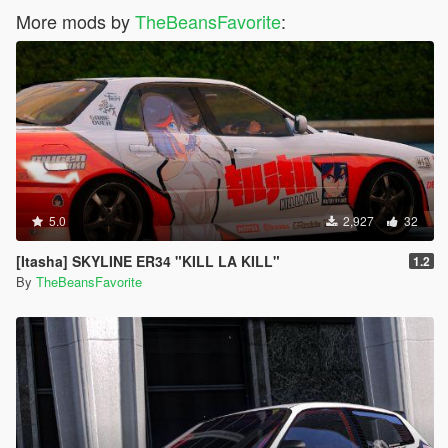
More mods by
TheBeansFavorite
:
5.0
2,927
32
[Itasha] SKYLINE ER34 "KILL LA KILL"
1.2
By
TheBeansFavorite