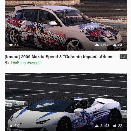
5.0
1,503
24
[Itasha] 2009 Mazda Speed 3 "Genshin Impact" Arlecchino paintjob
1.1
By
TheBeansFavorite
5.0
2,193
22