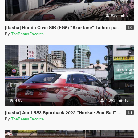
836
7
[Itasha] Honda Civic SIR (EG6) "Azur lane" Taihou paintjob
1.0
By
TheBeansFavorite
4.83
1,363
17
[Itasha] Audi RS3 Sportback 2022 "Honkai: Star Rail" Topaz paintjob
1.1
By
TheBeansFavorite