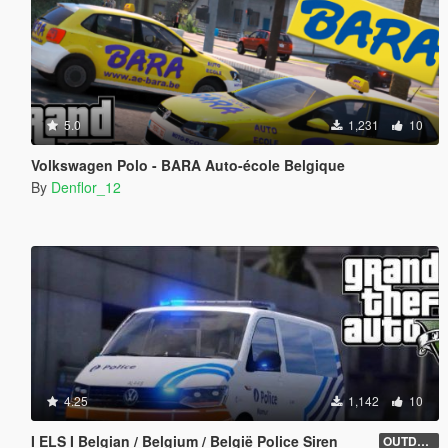
5.0
1,231
10
Volkswagen Polo - BARA Auto-école Belgique
By
Denflor_12
4.25
1,142
10
I ELS I Belgian / Belgium / België Police Siren
OUTDATED