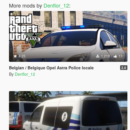
More mods by
Denflor_12
:
4.25
1,218
11
Belgian / Belgique Opel Astra Police locale
2.0
By
Denflor_12