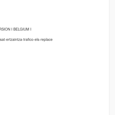
SION I BELGIUM I
at-ertzaintza-trafico-els-replace