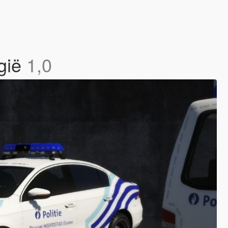
lgië
1,0