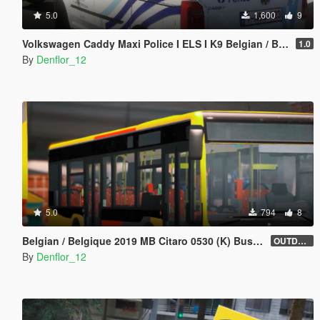
5.0
1,600
9
Volkswagen Caddy Maxi Police I ELS I K9 Belgian / België
1.0
By
Denflor_12
5.0
794
8
Belgian / Belgique 2019 MB Citaro 0530 (K) Bus Tec | ELS | Liveries
OUTDATED
By
Denflor_12