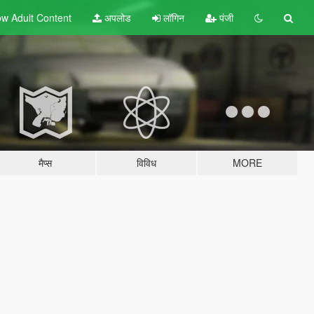
w Adult
Content
अपलोड
लॉगिन
पंजी
मैप्स
विविध
MORE