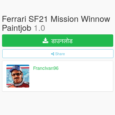
Ferrari SF21 Mission Winnow
Paintjob
1.0
डाउनलोड
Share
FrancIvan96