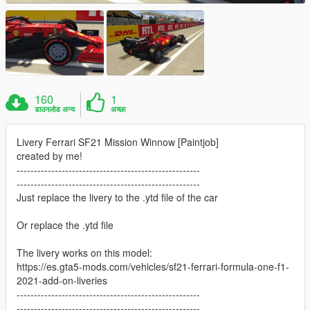
160
1
डाउनलोड अन्य
अच्छा
Livery Ferrari SF21 Mission Winnow [Paintjob]
created by me!
-----------------------------------------------------
-----------------------------------------------------
Just replace the livery to the .ytd file of the car
Or replace the .ytd file
The livery works on this model:
https://es.gta5-mods.com/vehicles/sf21-ferrari-formula-one-f1-
2021-add-on-liveries
-----------------------------------------------------
-----------------------------------------------------