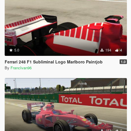
5.0
194
4
Ferrari 248 F1 Subliminal Logo Marlboro Paintjob
1.0
By
FrancIvan96
153
0