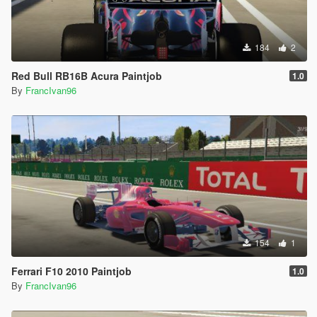
184
2
Red Bull RB16B Acura Paintjob
1.0
By
FrancIvan96
154
1
Ferrari F10 2010 Paintjob
1.0
By
FrancIvan96