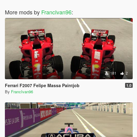
More mods by
FrancIvan96
:
181
2
Ferrari F2007 Felipe Massa Paintjob
1.0
By
FrancIvan96