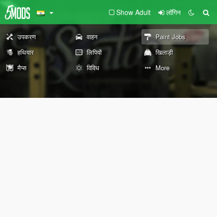
Show Adult
लॉगिन
उपकरण
वाहन
Paint Jobs
हथियार
लिपियों
खिलाड़ी
मैप्स
विविध
More