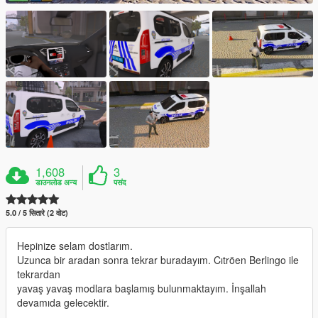
1,608
3
डाउनलोड अन्य
पसंद
5.0 / 5 सितारे (2 वोट)
Hepinize selam dostlarım.
Uzunca bir aradan sonra tekrar buradayım. Cıtröen Berlingo ile
tekrardan
yavaş yavaş modlara başlamış bulunmaktayım. İnşallah
devamıda gelecektir.