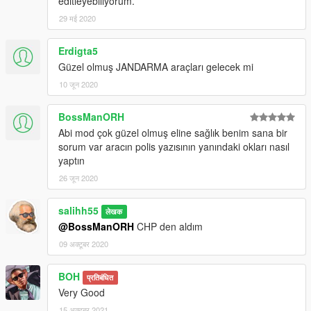
editleyebiliyorum.
29 मई 2020
Erdigta5
Güzel olmuş JANDARMA araçları gelecek mi
10 जून 2020
BossManORH
Abi mod çok güzel olmuş eline sağlık benim sana bir
sorum var aracın polis yazısının yanındaki okları nasıl
yaptın
26 जून 2020
salihh55
लेखक
@BossManORH
CHP den aldım
09 अक्टूबर 2020
BOH
प्रतिबंधित
Very Good
15 अक्टूबर 2021