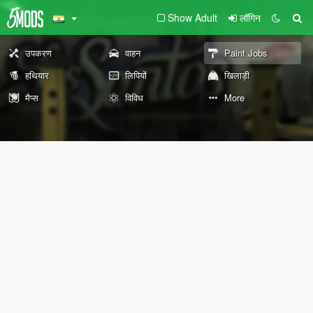
Show Adult
लॉगिन
उपकरण
वाहन
Paint Jobs
हथियार
लिपियों
खिलाड़ी
मैप्स
विविध
More