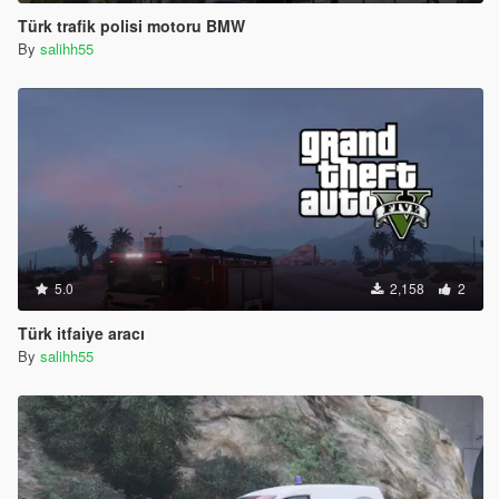
Türk trafik polisi motoru BMW
By
salihh55
5.0
2,158
2
Türk itfaiye aracı
By
salihh55