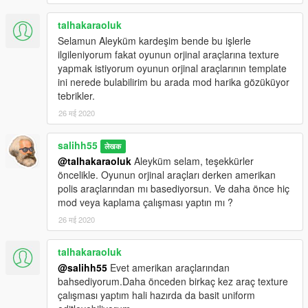
talhakaraoluk
Selamun Aleyküm kardeşim bende bu işlerle
ilgileniyorum fakat oyunun orjinal araçlarına texture
yapmak istiyorum oyunun orjinal araçlarının template
ini nerede bulabilirim bu arada mod harika gözüküyor
tebrikler.
26 मई 2020
salihh55
लेखक
@talhakaraoluk
Aleyküm selam, teşekkürler
öncelikle. Oyunun orjinal araçları derken amerikan
polis araçlarından mı basediyorsun. Ve daha önce hiç
mod veya kaplama çalışması yaptın mı ?
26 मई 2020
talhakaraoluk
@salihh55
Evet amerikan araçlarından
bahsediyorum.Daha önceden birkaç kez araç texture
çalışması yaptım hali hazırda da basit uniform