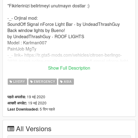
*Fikirlerinizi belirtmeyi unutmayın dostlar :)
-_- Orjinal mod:
SoundOff Signal nForce Light Bar - by UndeadThrashGuy
Back window lights by Bueno!
by UndeadThrashGuy - ROOF LIGHTS
Model : Karlman007
PaintJob MgTy
-_- link= https://tr.gta5-mods.com/vehicles/citroen-berlingo-
2020-israeli-police-car-els-replace-soundoff-signal-nforce-light-
bar-mgty#description_tab
Show Full Description
-_- Kurulum İçin:
LIVERY
EMERGENCY
ASIA
Mods*Update*X64*Dlcpacks*Patchday4ng*Dlc.rpf*X64*Levels*
Gta5*Vehicles
19 मई 2020
पहले अपलोड:
19 मई 2020
आखरी अपडेट:
Daha fazlası için takipte kalın dostlar...
5 दिन पहले
Last Downloaded:
*_* İyi Oyunlar!
All Versions