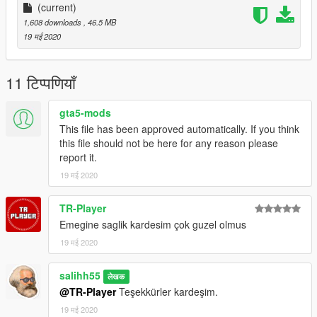
(current)
1,608 downloads
, 46.5 MB
19 मई 2020
11 टिप्पणियाँ
gta5-mods
This file has been approved automatically. If you think
this file should not be here for any reason please
report it.
19 मई 2020
TR-Player
Emegine saglik kardesim çok guzel olmus
19 मई 2020
salihh55
लेखक
@TR-Player
Teşekkürler kardeşim.
19 मई 2020