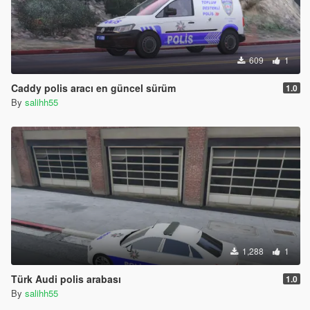
609
1
Caddy polis aracı en güncel sürüm
1.0
By
salihh55
1,288
1
Türk Audi polis arabası
1.0
By
salihh55