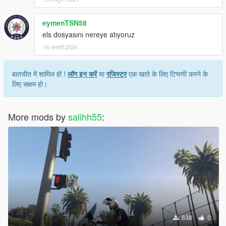
eymenTSN58
els dosyasını nereye atıyoruz
16 जनवरी 2024
बातचीत में शामिल हों !
लॉग इन करें
या
रजिस्टर
एक खाते के लिए टिप्पणी करने के
लिए सक्षम हो।
More mods by
salihh55
:
638
0