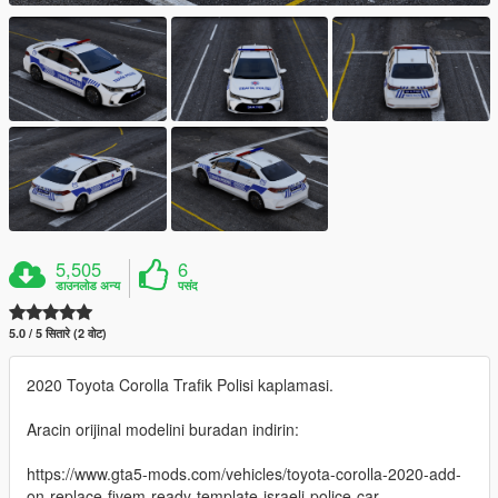
5,505
6
डाउनलोड अन्य
पसंद
5.0 / 5 सितारे (2 वोट)
2020 Toyota Corolla Trafik Polisi kaplamasi.
Aracin orijinal modelini buradan indirin:
https://www.gta5-mods.com/vehicles/toyota-corolla-2020-add-
on-replace-fivem-ready-template-israeli-police-car