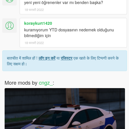
yeni yeni öğrenenler var mı benden başka?
18 फरवरी 2022
koraykurt1420
kuramıyorum YTD dosyasının nedemek olduğunu
bilmediğim için
18 फरवरी 2022
बातचीत में शामिल हों !
लॉग इन करें
या
रजिस्टर
एक खाते के लिए टिप्पणी करने के
लिए सक्षम हो।
More mods by
cngz_
: