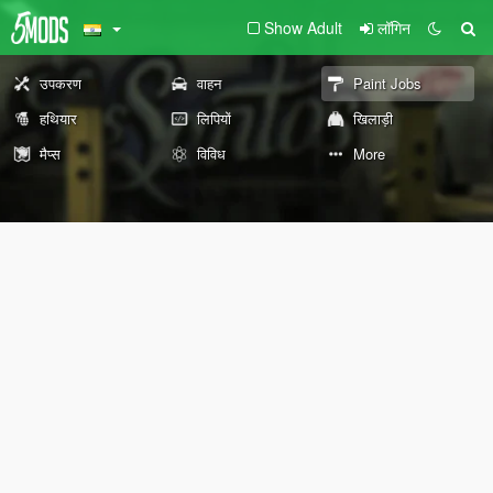
Show Adult
लॉगिन
उपकरण
वाहन
Paint Jobs
हथियार
लिपियों
खिलाड़ी
मैप्स
विविध
More