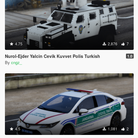
4.75
2,876
7
Nurol-Ejder Yalcin Cevik Kuvvet Polis Turkish
1.0
By
cngz_
4.5
1,081
2