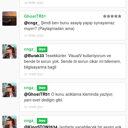
30 दिसंबर 2020
GhostTR51
@cngz_
Şimdi ben bunu asayiş yapıp oynayamaz
mıyım? (Paylaşmadan ama)
31 दिसंबर 2020
cngz_
लेखक
@Burak33
Tesekkürler. VisualV kullaniyorum ve
bende bi sorun yok. Sende bi sorun cikar mi bilemem,
bilgisayarina bagli
01 जनवरी 2021
cngz_
लेखक
@GhostTR51
O konu aciklama kisminda yaziyor,
yani evet dedigin gibi.
01 जनवरी 2021
cngz_
लेखक
@KingSTON2634
Jantlarla yapabilecek bir seyim yok