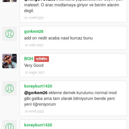
malesef. O arac modlamaya giriyor ve benim alanim
degil.
01 जनवरी 2021
gorkem26
add on nedir acaba nasıl kurcaz bunu
12 अप्रैल 2021
BOH
प्रतिबंधित
Very Good
15 अक्टूबर 2021
koraykurt1420
@gorkem26
ekleme demek kurulumu normal mod
gibi galiba ama tam olarak bilmiyorum bende yeni
yeni öğreniyorum
18 फरवरी 2022
koraykurt1420