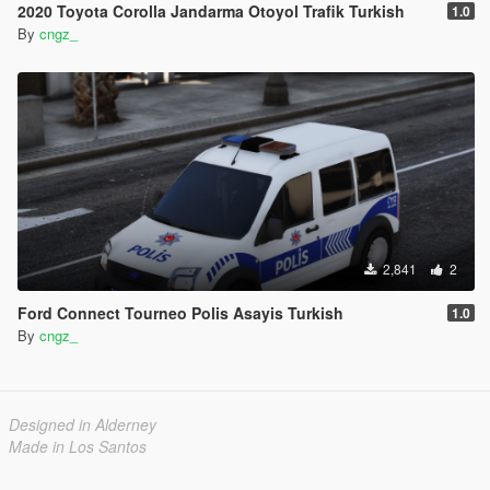
2020 Toyota Corolla Jandarma Otoyol Trafik Turkish
1.0
By
cngz_
2,841
2
Ford Connect Tourneo Polis Asayis Turkish
1.0
By
cngz_
Designed in Alderney
Made in Los Santos