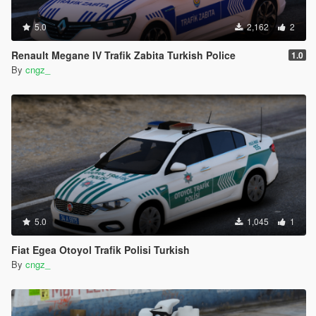
5.0
2,162
2
Renault Megane IV Trafik Zabita Turkish Police
1.0
By
cngz_
5.0
1,045
1
Fiat Egea Otoyol Trafik Polisi Turkish
By
cngz_