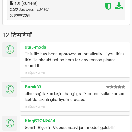
2020 Toyota Corolla Turkish Traffic Police Livery
1.0
(current)
5,505 downloads
, 4.34 MB
Download the original model here first:
30 दिसंबर 2020
https://www.gta5-mods.com/vehicles/toyota-corolla-2020-add-
on-replace-fivem-ready-template-israeli-police-car
12 टिप्पणियाँ
Install: After download and installed as Add-On, put the .YTD
gta5-mods
file here:
This file has been approved automatically. If you think
this file should not be here for any reason please
GTAV > mods > update > x64 > dlcpacks > tchcop > dlc.rpf >
report it.
x64 > vehicles.rpf >
30 दिसंबर 2020
Credits
Livery/Texture: cngz
Burak33
eline sağlık kardeşim hangi grafik odunu kullankorsun
It is strictly forbidden to edit, use, change or redistribute the
lspfrda sıkıntı çıkartıyormu acaba
coatings of the vehicles.
30 दिसंबर 2020
Sanctions will be imposed upon detection. Thanks.
KingSTON2634
Semih Biçer in Videosundaki jant modeli gelebilir