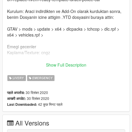
Kurulum: Araci indirdikten ve Add-On olarak kurduktan sonra,
benim Dosyanin icine attigim .YTD dosyasini buraya attin:
GTAV > mods > update > x64 > dlcpacks > tchcop > dlc.rpf >
x64 > vehicles.rpf >
Emegi gecenler
Kaplama/Texture: cngz
!!!!!!!!!!!!!! Kaplamalarinin uzerinde duzenleme yapilip
Show Full Description
kullanilmasi, !!!!!!!!!!!!!
!!!!!!!!!!!!!! degistirilmesi veya yeniden dagitilmasi yasaktir.
LIVERY
EMERGENCY
!!!!!!!!!!!!!
!!!!!!!!!!!!!! Tespiti alinde yaptirim uygulanacaktir. Tesekkurler.
30 दिसंबर 2020
पहले अपलोड:
!!!!!!!!!!!!!
30 दिसंबर 2020
आखरी अपडेट:
42 कुछ मिनट पहले
Last Downloaded:
--------------------------------------------------------------------------------
----------------------------
All Versions
English: