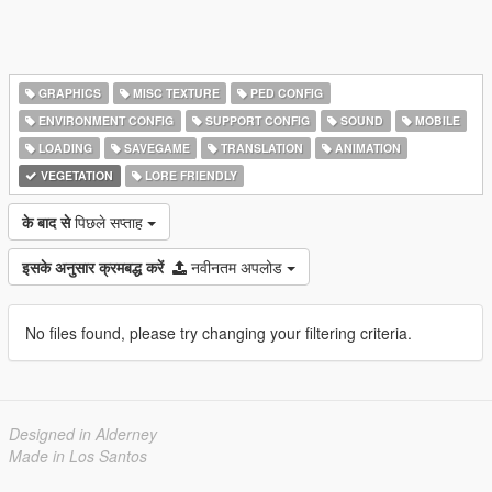
GRAPHICS
MISC TEXTURE
PED CONFIG
ENVIRONMENT CONFIG
SUPPORT CONFIG
SOUND
MOBILE
LOADING
SAVEGAME
TRANSLATION
ANIMATION
VEGETATION
LORE FRIENDLY
के बाद से
पिछले सप्ताह
इसके अनुसार क्रमबद्ध करें
नवीनतम अपलोड
No files found, please try changing your filtering criteria.
Designed in Alderney
Made in Los Santos