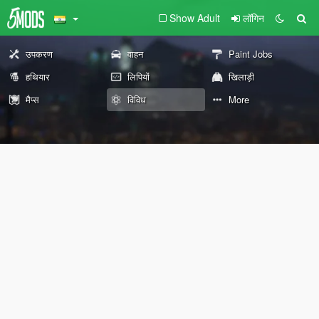
Show Adult
लॉगिन
उपकरण
वाहन
Paint Jobs
हथियार
लिपियों
खिलाड़ी
मैप्स
विविध
More