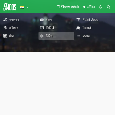
Show Adult
लॉगिन
उपकरण
वाहन
Paint Jobs
हथियार
लिपियों
खिलाड़ी
मैप्स
विविध
More