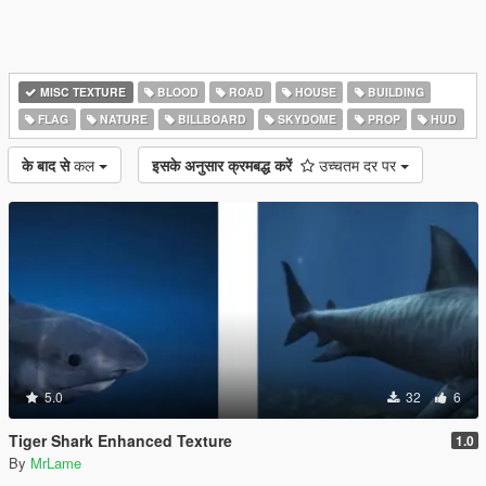
MISC TEXTURE
BLOOD
ROAD
HOUSE
BUILDING
FLAG
NATURE
BILLBOARD
SKYDOME
PROP
HUD
के बाद से
कल
इसके अनुसार क्रमबद्ध करें
उच्चतम दर पर
5.0
32
6
Tiger Shark Enhanced Texture
1.0
By
MrLame