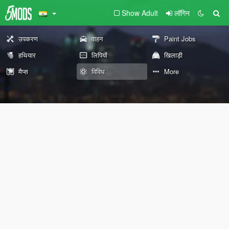
Show Adult
लॉगिन
उपकरण
वाहन
Paint Jobs
हथियार
लिपियों
खिलाड़ी
मैप्स
विविध
More