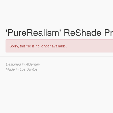
'PureRealism' ReShade P
Sorry, this file is no longer available.
Designed in Alderney
Made in Los Santos