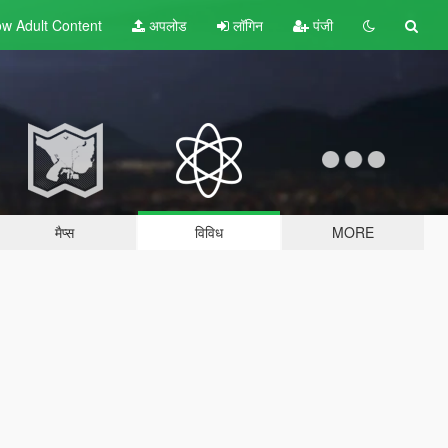
w Adult
Content
अपलोड
लॉगिन
पंजी
मैप्स
विविध
MORE