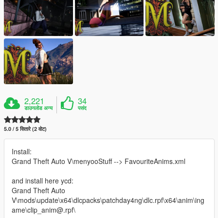
2,221
34
डाउनलोड अन्य
पसंद
5.0 / 5 सितारे (2 वोट)
Install:
Grand Theft Auto V\menyooStuff --> FavouriteAnims.xml
and install here ycd:
Grand Theft Auto
V\mods\update\x64\dlcpacks\patchday4ng\dlc.rpf\x64\anim\ing
ame\clip_anim@.rpf\