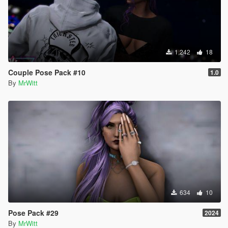
1,242
18
Couple Pose Pack #10
1.0
By
MrWitt
634
10
Pose Pack #29
2024
By
MrWitt