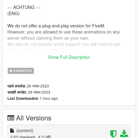
--- ACHTUNG ---
(ENG)
We do not offer a plug-and-play version for FiveM.
However, you are allowed to use these animations on any
server without claiming them as your own.
We also do not provide script support; you will need to get
them running on your own!
Show Full Description
(GER)
Wir stellen keine Plug&Play-Version für FiveM zur Verfügung.
ANIMATION
Du kannst jedoch problemlos diese Animationen auf jedem
Server nutzen, ohne Anspruch darauf zu erheben, dass sie von
29 नवंबर 2023
पहले अपलोड:
dir stammen.
29 नवंबर 2023
आखरी अपडेट:
Bitte beachte, dass wir keine Unterstützung für die Einrichtung
1 hour ago
Last Downloaded:
von Skripten anbieten. Du musst dich selbst darum kümmern,
dass sie funktionieren!
All Versions
Creator: MrWitt
my Discord link
(current)
https://discord.gg/Asegvy9Fcs
2,221 downloads
, 8.71 MB