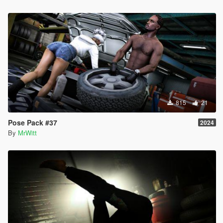
815
21
Pose Pack #37
2024
By
MrWitt