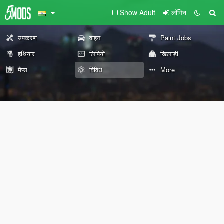
Show Adult
लॉगिन
उपकरण
वाहन
Paint Jobs
हथियार
लिपियों
खिलाड़ी
मैप्स
विविध
More