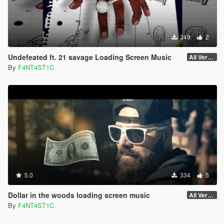
349
2
Undefeated ft. 21 savage Loading Screen Music
All Versions
By
F4NT4ST1C
5.0
334
5
Dollar in the woods loading screen music
All Versions
By
F4NT4ST1C