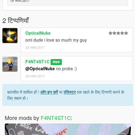
19 नवंबर 2017
2 टिप्पणियाँ
OpticalNuke
oml dude i love so much my guy
23 नवंबर 2017
F4NT4ST1C
लेखक
@OpticalNuke
no probs :)
23 नवंबर 2017
बातचीत में शामिल हों !
लॉग इन करें
या
रजिस्टर
एक खाते के लिए टिप्पणी करने के
लिए सक्षम हो।
More mods by
F4NT4ST1C
: