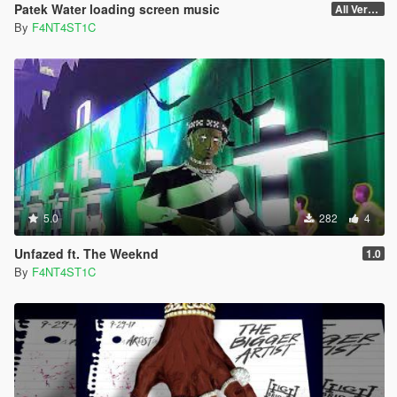
Patek Water loading screen music
All Versions
By
F4NT4ST1C
5.0
282
4
Unfazed ft. The Weeknd
1.0
By
F4NT4ST1C