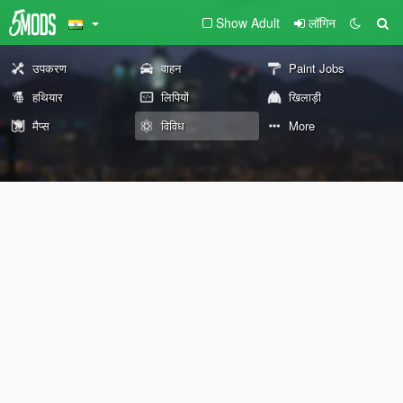
Show Adult
लॉगिन
उपकरण
वाहन
Paint Jobs
हथियार
लिपियों
खिलाड़ी
मैप्स
विविध
More