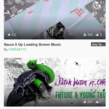
5.0
445
3
Sauce It Up Loading Screen Music
Any Version
By
F4NT4ST1C
231
1