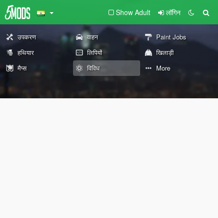
Show Adult
लॉगिन
उपकरण
वाहन
Paint Jobs
हथियार
लिपियों
खिलाड़ी
मैप्स
विविध
More