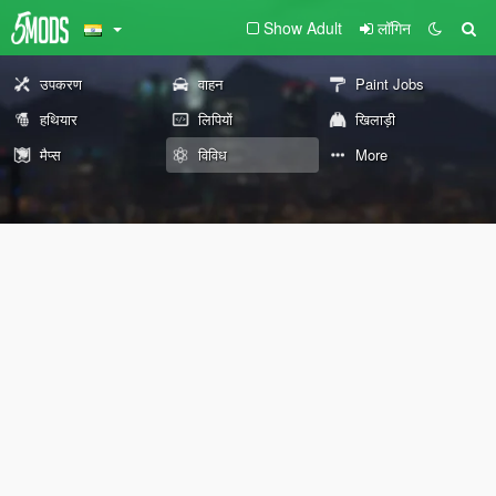
Show Adult
लॉगिन
उपकरण
वाहन
Paint Jobs
हथियार
लिपियों
खिलाड़ी
मैप्स
विविध
More