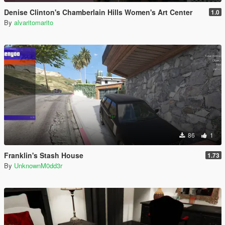
Denise Clinton's Chamberlain Hills Women's Art Center
1.0
By
alvaritomarito
86
1
Franklin's Stash House
1.73
By
UnknownM0dd3r