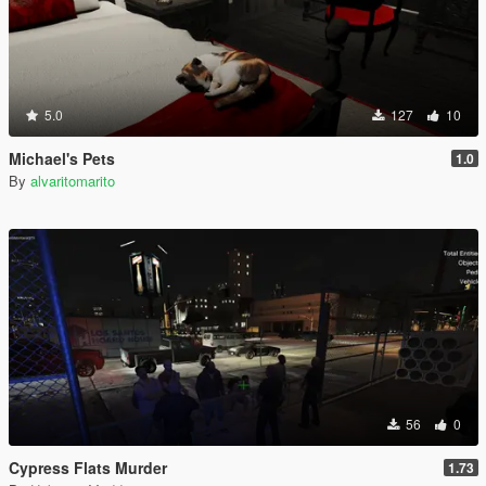
5.0
127
10
Michael's Pets
1.0
By
alvaritomarito
56
0
Cypress Flats Murder
1.73