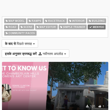
MAP MODEL
RAMPS
RACETRACK
INTERIOR
BUILDING
ROAD
SCENE
MAP EDITOR
SIMPLE TRAINER
MENYOO
COMMUNITY RACES
के बाद से
पिछले सप्ताह
इसके अनुसार क्रमबद्ध करें
नवीनतम अपलोड
105
1