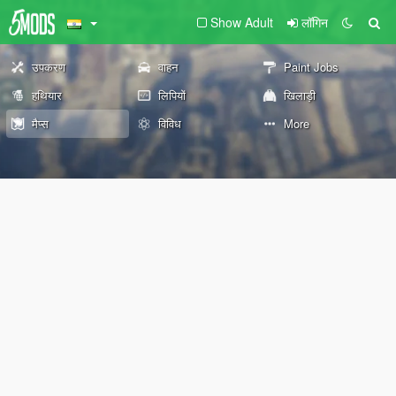
Show Adult
लॉगिन
उपकरण
वाहन
Paint Jobs
हथियार
लिपियों
खिलाड़ी
मैप्स
विविध
More