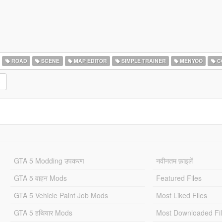
ROAD
SCENE
MAP EDITOR
SIMPLE TRAINER
MENYOO
C
GTA 5 Modding उपकरण
नवीनतम फ़ाइलें
GTA 5 वाहन Mods
Featured Files
GTA 5 Vehicle Paint Job Mods
Most Liked Files
GTA 5 हथियार Mods
Most Downloaded Fi