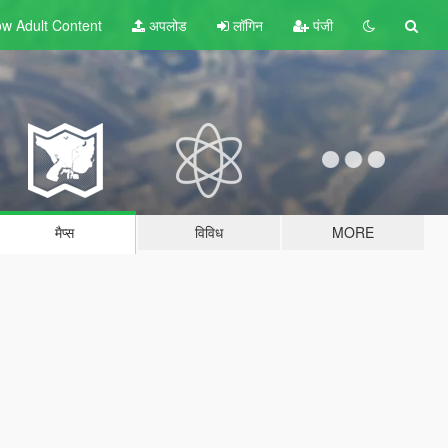
w Adult
Content
अपलोड
लॉगिन
पंजी
मैप्स
विविध
MORE