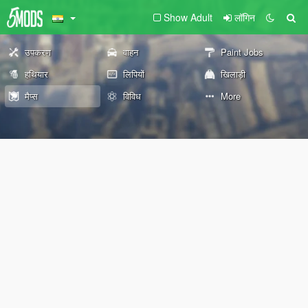
Show Adult
लॉगिन
उपकरण
वाहन
Paint Jobs
हथियार
लिपियों
खिलाड़ी
मैप्स
विविध
More