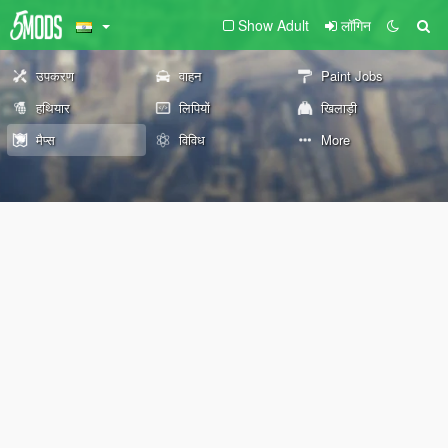
Show Adult
लॉगिन
उपकरण
वाहन
Paint Jobs
हथियार
लिपियों
खिलाड़ी
मैप्स
विविध
More