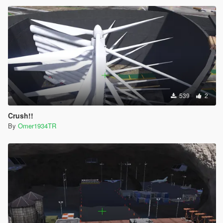
539
2
Crush!!
By
Omer1934TR