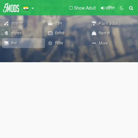
Show Adult
लॉगिन
उपकरण
वाहन
Paint Jobs
हथियार
लिपियों
खिलाड़ी
मैप्स
विविध
More