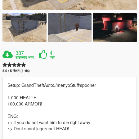
387
4
डाउनलोड अन्य
पसंद
5.0 / 5 सितारे (1 वोट)
Setup: GrandTheftAuto5/menyoStuff/spooner
1.000 HEALTH
100.000 ARMOR!
ENG:
>> if you do not want him to die right away
>> Dont shoot jugernaut HEAD!