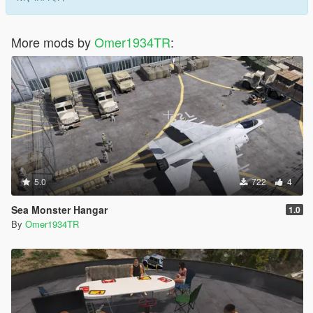
More mods by
Omer1934TR
:
5.0
722
4
Sea Monster Hangar
1.0
By
Omer1934TR