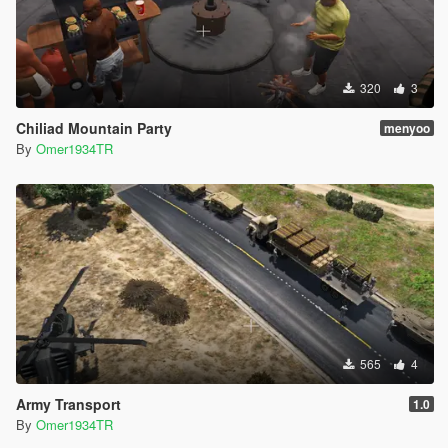
320
3
Chiliad Mountain Party
menyoo
By
Omer1934TR
565
4
Army Transport
1.0
By
Omer1934TR