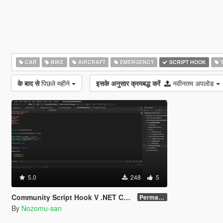
CAR
BIKE
AIRCRAFT
EMERGENCY
SCRIPT HOOK
T
के बाद से
पिछले महीने
इसके अनुसार क्रमबद्ध करें
नवीनतम अपलोड
5.0
248
5
Community Script Hook V .NET Core for Legacy & Enhanced [ .NET Core ]
Permanent Link
By
Nozomu-san