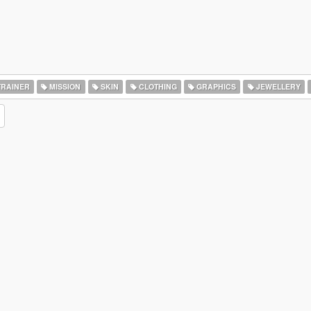
RAINER
MISSION
SKIN
CLOTHING
GRAPHICS
JEWELLERY