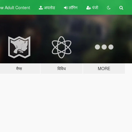
w Adult
Content
अपलोड
लॉगिन
पंजी
मैप्स
विविध
MORE