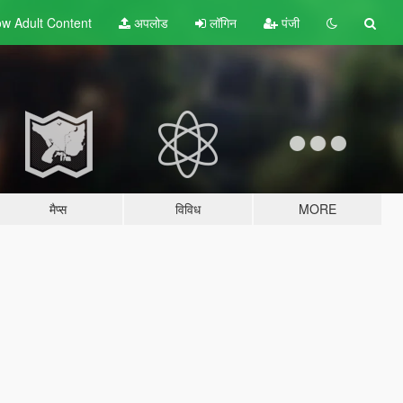
w Adult
Content
अपलोड
लॉगिन
पंजी
मैप्स
विविध
MORE