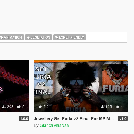
ANIMATION
VEGETATION
LORE FRIENDLY
203
5
5.0
105
4
Jewellery Set Furia v2 Final For MP Male
1.0.0
v1.0
By
GiancaMasNaa