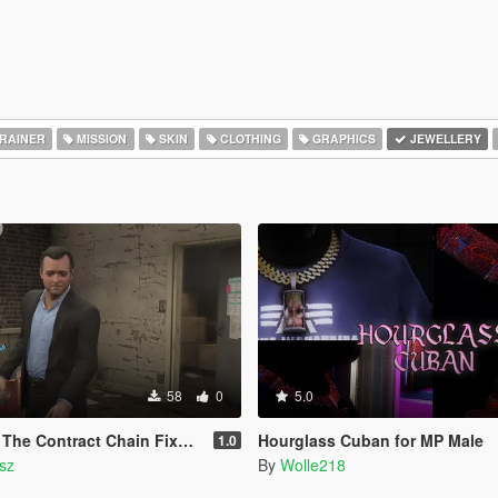
RAINER
MISSION
SKIN
CLOTHING
GRAPHICS
JEWELLERY
58
0
5.0
ntract Chain Fixed ( LEGACY ONLY )
Hourglass Cuban for MP Male
1.0
sz
By
Wolle218