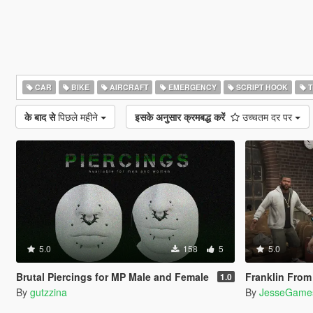
CAR
BIKE
AIRCRAFT
EMERGENCY
SCRIPT HOOK
T
के बाद से
पिछले महीने
इसके अनुसार क्रमबद्ध करें
उच्चतम दर पर
5.0
158
5
5.0
Brutal Piercings for MP Male and Female
Franklin From The Co
1.0
By
gutzzina
By
JesseGame