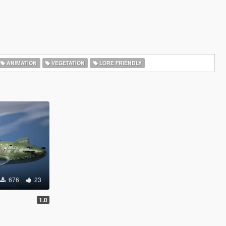
ANIMATION
VEGETATION
LORE FRIENDLY
676
23
1.0