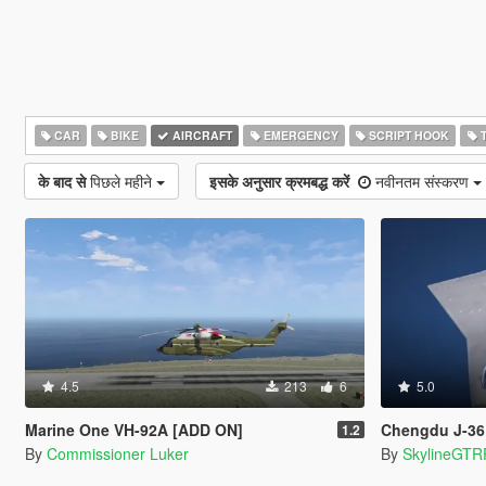
CAR
BIKE
AIRCRAFT
EMERGENCY
SCRIPT HOOK
T
के बाद से
पिछले महीने
इसके अनुसार क्रमबद्ध करें
नवीनतम संस्करण
4.5
213
6
5.0
Marine One VH-92A [ADD ON]
Chengdu J-36 China 6
1.2
By
Commissioner Luker
By
SkylineGTR