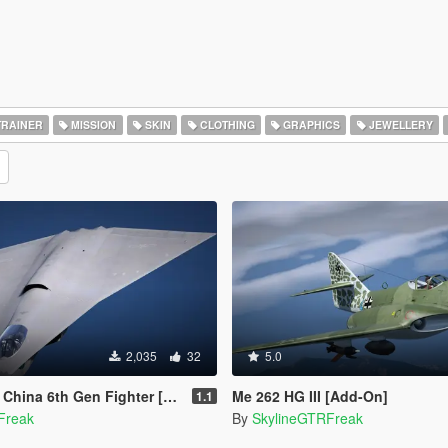
RAINER
MISSION
SKIN
CLOTHING
GRAPHICS
JEWELLERY
2,035
32
5.0
th Gen Fighter [Add-On | VehFuncs V]
Me 262 HG III [Add-On]
1.1
Freak
By
SkylineGTRFreak