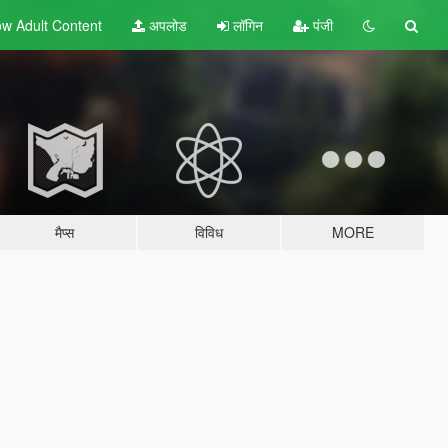
w Adult
Content
अपलोड
लॉगिन
पंजी
मैप्स
विविध
MORE