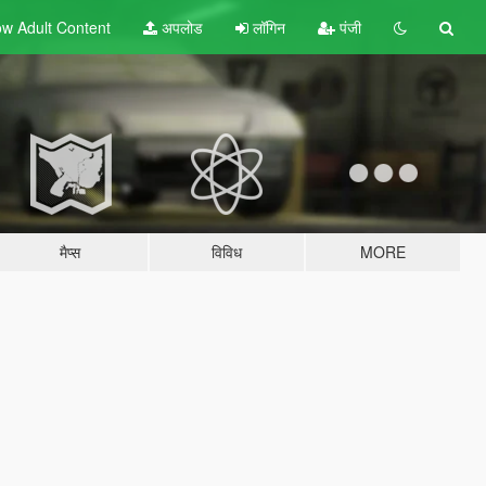
w Adult
Content
अपलोड
लॉगिन
पंजी
मैप्स
विविध
MORE