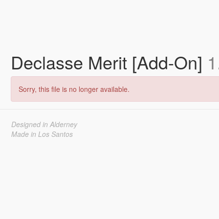
Declasse Merit [Add-On]
1
Sorry, this file is no longer available.
Designed in Alderney
Made in Los Santos